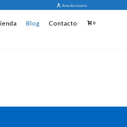
Área de Usuario
ienda
Blog
Contacto
0
PORTADA
»
BLOG