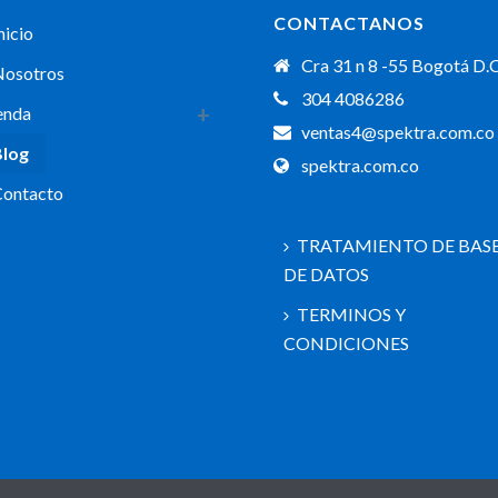
CONTACTANOS
nicio
Cra 31 n 8 -55 Bogotá D.
Nosotros
304 4086286
enda
ventas4@spektra.com.co
Blog
spektra.com.co
Contacto
TRATAMIENTO DE BAS
DE DATOS
TERMINOS Y
CONDICIONES