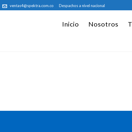
ventas4@spektra.com.co
Despachos a nivel nacional
Inicio
Nosotros
T