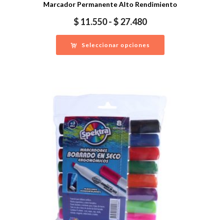
Marcador Permanente Alto Rendimiento
Rango
$
11.550
-
$
27.480
de
precios:
Seleccionar opciones
desde
$ 11.550
hasta
$ 27.480